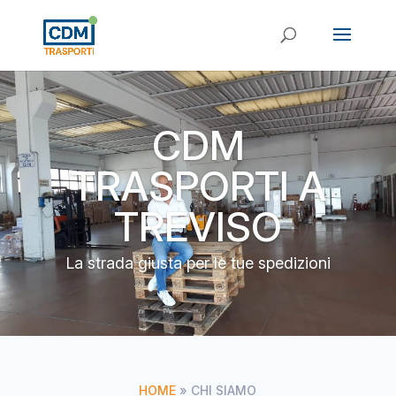
CDM
TRASPORTI A
TREVISO
La strada giusta per le tue spedizioni
HOME
»
CHI SIAMO