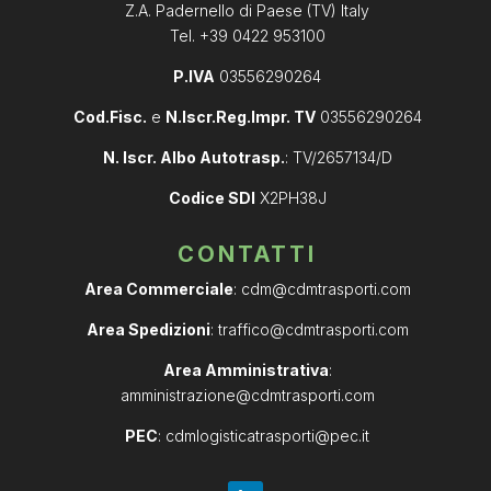
Z.A. Padernello di Paese (TV) Italy
Tel. +39 0422 953100
P.IVA
03556290264
Cod.Fisc.
e
N.Iscr.Reg.Impr. TV
03556290264
N. Iscr. Albo Autotrasp.
: TV/2657134/D
Codice SDI
X2PH38J
CONTATTI
Area Commerciale
:
cdm@cdmtrasporti.com
Area Spedizioni
:
traffico@cdmtrasporti.com
Area Amministrativa
:
amministrazione@cdmtrasporti.com
PEC
:
cdmlogisticatrasporti@pec.it