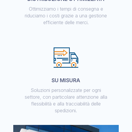
Ottimizziamo i tempi di consegna e
riduciamo i costi grazie a una gestione
efficiente delle merci.
SU MISURA
Soluzioni personalizzate per ogni
settore, con particolare attenzione alla
flessibilità e alla tracciabilità delle
spedizioni.