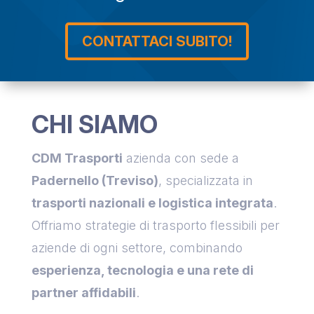
CONTATTACI SUBITO!
CHI SIAMO
CDM Trasporti
azienda con sede a
Padernello (Treviso)
, specializzata in
trasporti nazionali e logistica integrata
.
Offriamo strategie di trasporto flessibili per
aziende di ogni settore, combinando
esperienza, tecnologia e una rete di
partner affidabili
.